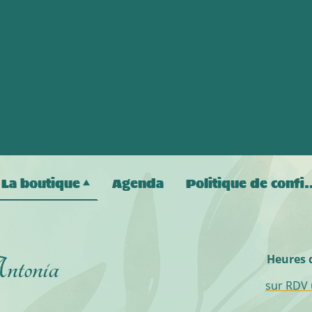
La boutique
Agenda
Politique de co
ntonia
Heures 
sur RDV